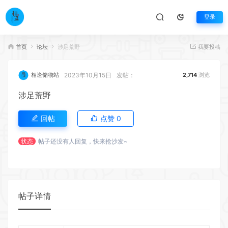
登录
首页
论坛
涉足荒野
我要投稿
2023年10月15日
发帖：
相逢储物站
2,714
浏览
涉足荒野
回帖
点赞
0
状态
帖子还没有人回复，快来抢沙发~
帖子详情