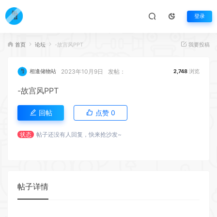
登录
首页
论坛
-故宫风PPT
我要投稿
2023年10月9日
发帖：
相逢储物站
2,748
浏览
-故宫风PPT
回帖
点赞
0
状态
帖子还没有人回复，快来抢沙发~
帖子详情