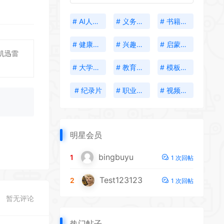
# AI人工智能
# 义务教育
# 书籍分享
# 健康生活
# 兴趣培养
# 启蒙教育
机迅雷
# 大学资料
# 教育考试
# 模板插件
# 纪录片
# 职业发展
# 视频创作
明星会员
bingbuyu
1
1 次回帖
Test123123
2
1 次回帖
暂无评论
热门帖子