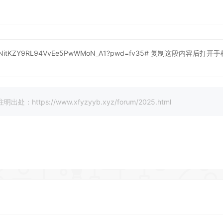
/s/VNitKZY9RL94VvEe5PwWMoN_A1?pwd=fv35#
复制这段内容后打开手
://www.xfyzyyb.xyz/forum/2025.html