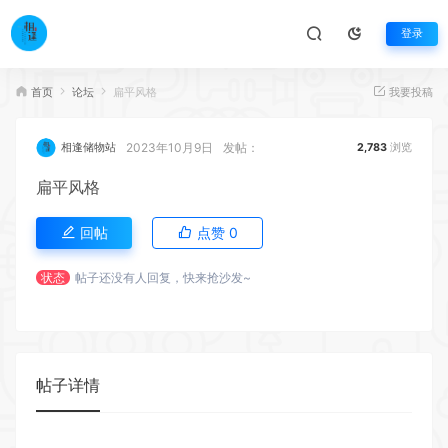
登录
首页
论坛
扁平风格
我要投稿
2023年10月9日
发帖：
相逢储物站
2,783
浏览
扁平风格
回帖
点赞
0
状态
帖子还没有人回复，快来抢沙发~
帖子详情