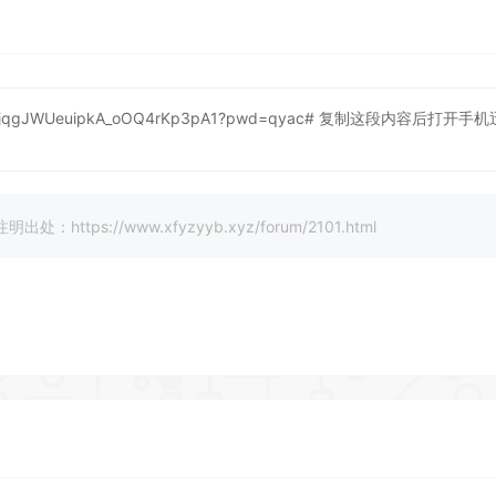
/VNjqgJWUeuipkA_oOQ4rKp3pA1?pwd=qyac#
复制这段内容后打开手机
://www.xfyzyyb.xyz/forum/2101.html