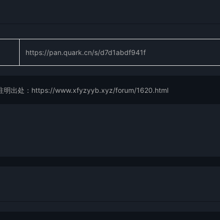
https://pan.quark.cn/s/d7d1abdf941f
://www.xfyzyyb.xyz/forum/1620.html