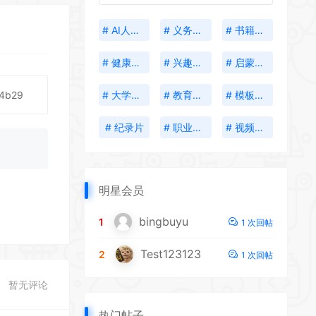
# AI人工智能
# 义务教育
# 书籍分享
# 健康生活
# 兴趣培养
# 启蒙教育
# 大学资料
# 教育考试
# 模板插件
e4b29
# 纪录片
# 职业发展
# 视频创作
明星会员
bingbuyu
1
1 次回帖
Test123123
2
1 次回帖
暂无评论
热门帖子