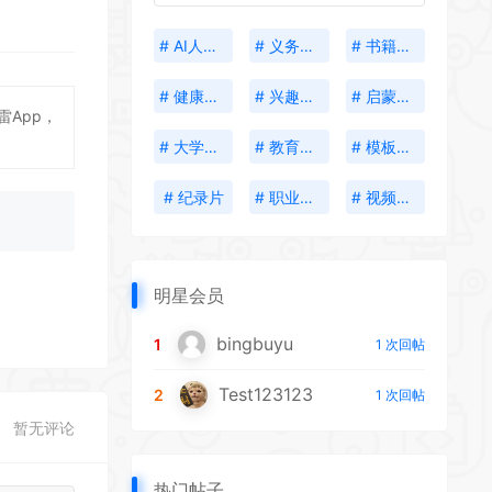
# AI人工智能
# 义务教育
# 书籍分享
# 健康生活
# 兴趣培养
# 启蒙教育
App，
# 大学资料
# 教育考试
# 模板插件
# 纪录片
# 职业发展
# 视频创作
明星会员
bingbuyu
1
1 次回帖
Test123123
2
1 次回帖
暂无评论
热门帖子