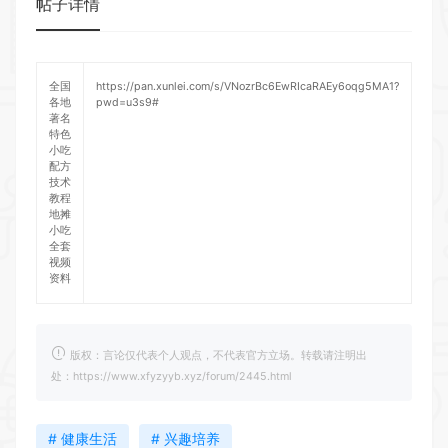
帖子详情
全国
https://pan.xunlei.com/s/VNozrBc6EwRIcaRAEy6oqg5MA1?
各地
pwd=u3s9#
著名
特色
小吃
配方
技术
教程
地摊
小吃
全套
视频
资料
版权：言论仅代表个人观点，不代表官方立场。转载请注明出
处：https://www.xfyzyyb.xyz/forum/2445.html
# 健康生活
# 兴趣培养