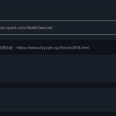
/pan.quark.cn/s/38d8b7aecce6
://www.xfyzyyb.xyz/forum/2816.html