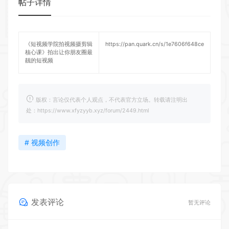
帖子详情
《短视频学院拍视频摄剪辑
https://pan.quark.cn/s/1e7606f648ce
核心课》拍出让你朋友圈最
靓的短视频
版权：言论仅代表个人观点，不代表官方立场。转载请注明出
处：https://www.xfyzyyb.xyz/forum/2449.html
# 视频创作
发表评论
暂无评论