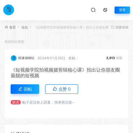
登录
首页
论坛
《短视频学院拍视频摄剪辑核心课》拍出让你朋友圈
我要投稿
最靓的短视频
2024年01月26日
发帖：
相逢储物站
2,913
浏览
《短视频学院拍视频摄剪辑核心课》拍出让你朋友圈
最靓的短视频
回帖
点赞
0
状态
帖子还没有人回复，快来抢沙发~