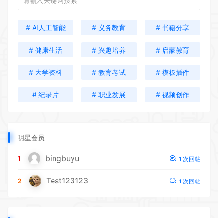
# AI人工智能
# 义务教育
# 书籍分享
# 健康生活
# 兴趣培养
# 启蒙教育
# 大学资料
# 教育考试
# 模板插件
# 纪录片
# 职业发展
# 视频创作
明星会员
bingbuyu
1
1 次回帖
Test123123
2
1 次回帖